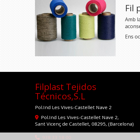
Fil
Amb la
aconse
Ens oc
Filplast Tejidos
Técnicos,S.L
Pol.Ind Les Vives-Castellet Nave 2
Pol.Ind Les Vives-Castellet Nave 2,
Sant Vicenç de Castellet
,
08295
,
(Barcelona)
938 33 18 00