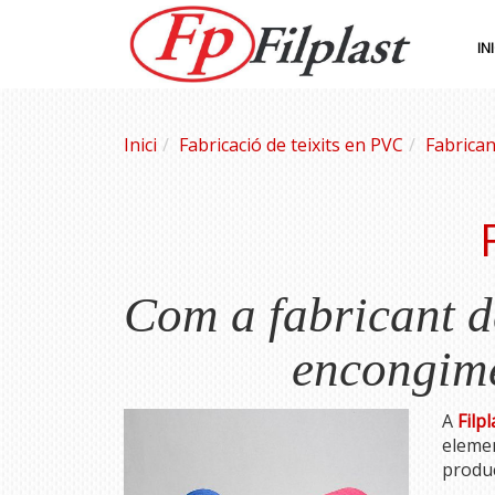
INI
Inici
Fabricació de teixits en PVC
Fabricant
Com a fabricant de
encongimen
A
Filpl
elemen
produc