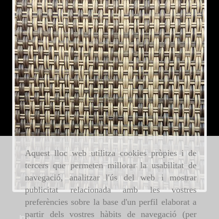
Aquest lloc web utilitza cookies pròpies i de
tercers que permeten millorar la usabilitat de
navegació, analitzar l'ús del web i mostrar
publicitat relacionada amb les vostres
preferències sobre la base d'un perfil elaborat a
partir dels vostres hàbits de navegació (per
Inici