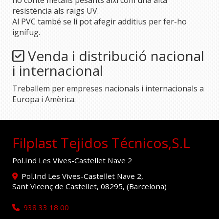
no conté metalls pesants així com una alta
resistència als raigs UV.
Al PVC també se li pot afegir additius per fer-ho
ignífug.
Venda i distribució nacional
i internacional
Treballem per empreses nacionals i internacionals a
Europa i Amèrica.
Filplast Tejidos Técnicos,S.L
Pol.Ind Les Vives-Castellet Nave 2
Pol.Ind Les Vives-Castellet Nave 2,
Sant Vicenç de Castellet
,
08295
,
(Barcelona)
938 33 18 00