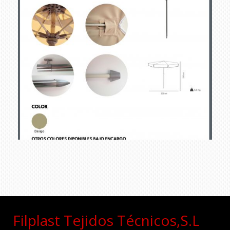
parasol beach acrilico
Ampliar
beige page 0001
Filplast Tejidos Técnicos,S.L