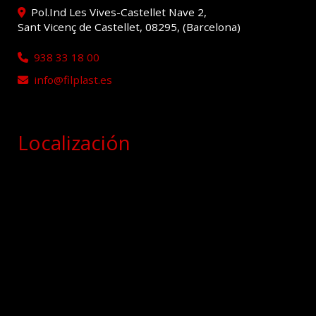
Pol.Ind Les Vives-Castellet Nave 2,
Sant Vicenç de Castellet
,
08295
,
(Barcelona)
938 33 18 00
info
filplast.es
Localización