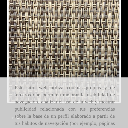
Este sitio web utiliza cookies propias y de
terceros que permiten mejorar la usabilidad de
navegación, analizar el uso de la web y mostrar
publicidad relacionada con tus preferencias
sobre la base de un perfil elaborado a partir de
Inicio
tus hábitos de navegación (por ejemplo, páginas