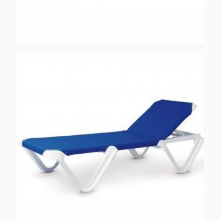
esterilla beige marron
Ampliar
bicolor