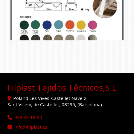
tumbona beach page
Ampliar
0001
Filplast Tejidos Técnicos,S.L
Pol.Ind Les Vives-Castellet Nave 2,
Sant Vicenç de Castellet
,
08295
,
(Barcelona)
938 33 18 00
info
filplast.es