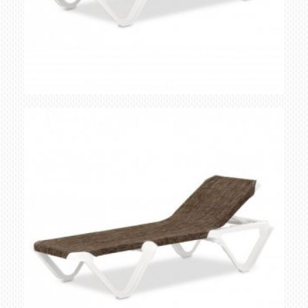
canale beige marron
Ampliar
bicolor